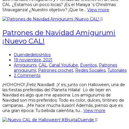
CAL ¿Estamos un poco locas? ¡Es el Maraya´s Christmas
Stravaganza! ¿Nuestro objetivo? ¡Que te…
View more
Patrones de Navidad Amigurumi
¡Nuevo CAL!
DuendedelosHilos
19 noviembre, 2021
Amigurumi
,
CAL
,
Canal Youtube
,
Eventos
,
Patrones
amigurumi
,
Patrones crochet
,
Redes Sociales
,
Tutoriales
2 Comments
¡HOHOHO! ¡Feliz Navidad! ¡Y es, junto con Halloween, una de
las fiestas preferidas del Planeta Hilalia! Lo de tejer en
Navidad es algo que me apasiona: Los amigurumis de
Navidad son mis preferidos: Todo es color, dulces, tintineo de
campanas… ¡Me hace mucha ilusión! Además, pienso que es
una gran época: Tu bebida calentita, tu…
View more