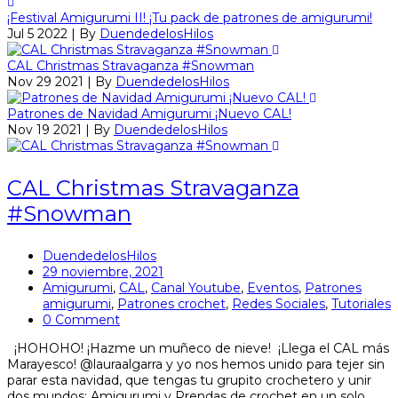
¡Festival Amigurumi II! ¡Tu pack de patrones de amigurumi!
Jul 5 2022 | By
DuendedelosHilos
CAL Christmas Stravaganza #Snowman
Nov 29 2021 | By
DuendedelosHilos
Patrones de Navidad Amigurumi ¡Nuevo CAL!
Nov 19 2021 | By
DuendedelosHilos
CAL Christmas Stravaganza
#Snowman
DuendedelosHilos
29 noviembre, 2021
Amigurumi
,
CAL
,
Canal Youtube
,
Eventos
,
Patrones
amigurumi
,
Patrones crochet
,
Redes Sociales
,
Tutoriales
0 Comment
¡HOHOHO! ¡Hazme un muñeco de nieve! ¡Llega el CAL más
Marayesco! @lauraalgarra y yo nos hemos unido para tejer sin
parar esta navidad, que tengas tu grupito crochetero y unir
dos mundos: Amigurumi y Prendas de crochet en un solo