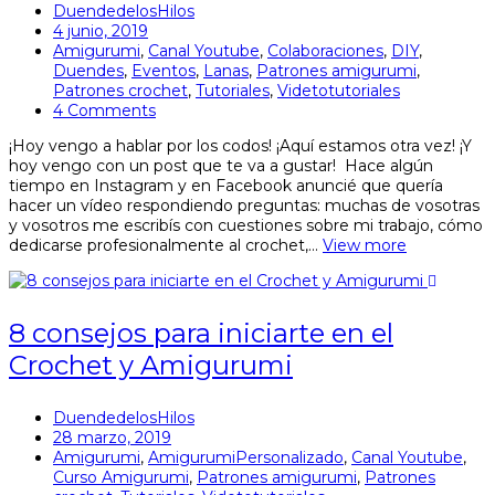
DuendedelosHilos
4 junio, 2019
Amigurumi
,
Canal Youtube
,
Colaboraciones
,
DIY
,
Duendes
,
Eventos
,
Lanas
,
Patrones amigurumi
,
Patrones crochet
,
Tutoriales
,
Videtotutoriales
4 Comments
¡Hoy vengo a hablar por los codos! ¡Aquí estamos otra vez! ¡Y
hoy vengo con un post que te va a gustar! Hace algún
tiempo en Instagram y en Facebook anuncié que quería
hacer un vídeo respondiendo preguntas: muchas de vosotras
y vosotros me escribís con cuestiones sobre mi trabajo, cómo
dedicarse profesionalmente al crochet,…
View more
8 consejos para iniciarte en el
Crochet y Amigurumi
DuendedelosHilos
28 marzo, 2019
Amigurumi
,
AmigurumiPersonalizado
,
Canal Youtube
,
Curso Amigurumi
,
Patrones amigurumi
,
Patrones