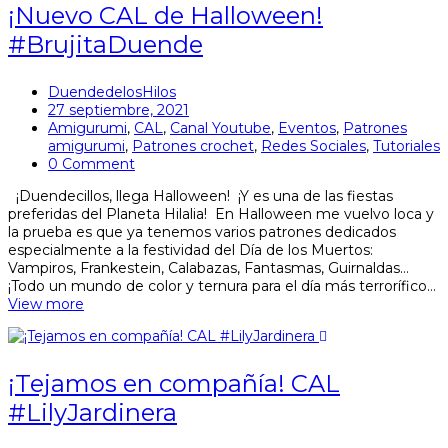
¡Nuevo CAL de Halloween!
#BrujitaDuende
DuendedelosHilos
27 septiembre, 2021
Amigurumi
,
CAL
,
Canal Youtube
,
Eventos
,
Patrones
amigurumi
,
Patrones crochet
,
Redes Sociales
,
Tutoriales
0 Comment
¡Duendecillos, llega Halloween! ¡Y es una de las fiestas
preferidas del Planeta Hilalia! En Halloween me vuelvo loca y
la prueba es que ya tenemos varios patrones dedicados
especialmente a la festividad del Día de los Muertos:
Vampiros, Frankestein, Calabazas, Fantasmas, Guirnaldas…
¡Todo un mundo de color y ternura para el día más terrorífico…
View more
¡Tejamos en compañía! CAL
#LilyJardinera