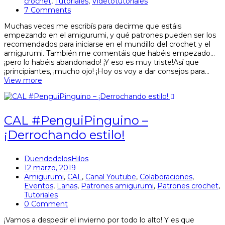
crochet
,
Tutoriales
,
Videtotutoriales
7 Comments
Muchas veces me escribís para decirme que estáis
empezando en el amigurumi, y qué patrones pueden ser los
recomendados para iniciarse en el mundillo del crochet y el
amigurumi. También me comentáis que habéis empezado…
¡pero lo habéis abandonado! ¡Y eso es muy triste!Así que
¡principiantes, ¡mucho ojo! ¡Hoy os voy a dar consejos para…
View more
CAL #PenguiPinguino –
¡Derrochando estilo!
DuendedelosHilos
12 marzo, 2019
Amigurumi
,
CAL
,
Canal Youtube
,
Colaboraciones
,
Eventos
,
Lanas
,
Patrones amigurumi
,
Patrones crochet
,
Tutoriales
0 Comment
¡Vamos a despedir el invierno por todo lo alto! Y es que