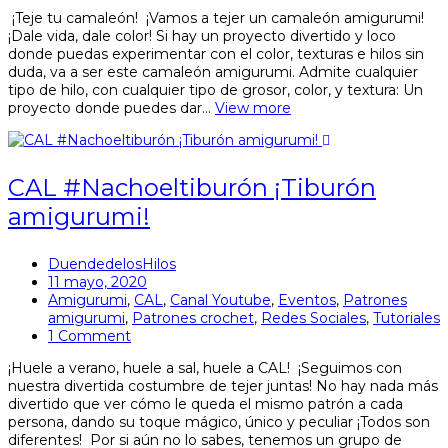
¡Teje tu camaleón! ¡Vamos a tejer un camaleón amigurumi!
¡Dale vida, dale color! Si hay un proyecto divertido y loco
donde puedas experimentar con el color, texturas e hilos sin
duda, va a ser este camaleón amigurumi. Admite cualquier
tipo de hilo, con cualquier tipo de grosor, color, y textura: Un
proyecto donde puedes dar…
View more
CAL #Nachoeltiburón ¡Tiburón
amigurumi!
DuendedelosHilos
11 mayo, 2020
Amigurumi
,
CAL
,
Canal Youtube
,
Eventos
,
Patrones
amigurumi
,
Patrones crochet
,
Redes Sociales
,
Tutoriales
1 Comment
¡Huele a verano, huele a sal, huele a CAL! ¡Seguimos con
nuestra divertida costumbre de tejer juntas! No hay nada más
divertido que ver cómo le queda el mismo patrón a cada
persona, dando su toque mágico, único y peculiar ¡Todos son
diferentes! Por si aún no lo sabes, tenemos un grupo de