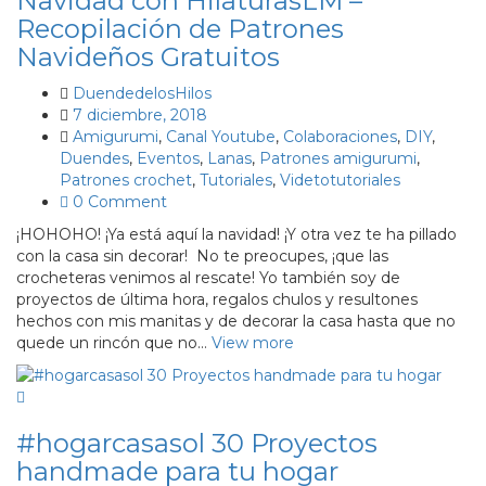
Navidad con HilaturasLM –
Recopilación de Patrones
Navideños Gratuitos
DuendedelosHilos
7 diciembre, 2018
Amigurumi
,
Canal Youtube
,
Colaboraciones
,
DIY
,
Duendes
,
Eventos
,
Lanas
,
Patrones amigurumi
,
Patrones crochet
,
Tutoriales
,
Videtotutoriales
0 Comment
¡HOHOHO! ¡Ya está aquí la navidad! ¡Y otra vez te ha pillado
con la casa sin decorar! No te preocupes, ¡que las
crocheteras venimos al rescate! Yo también soy de
proyectos de última hora, regalos chulos y resultones
hechos con mis manitas y de decorar la casa hasta que no
quede un rincón que no…
View more
#hogarcasasol 30 Proyectos
handmade para tu hogar