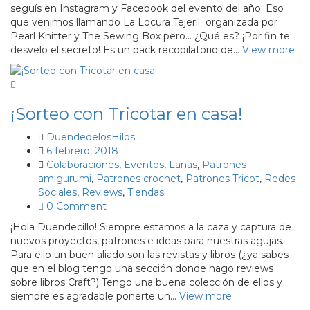
seguís en Instagram y Facebook del evento del año: Eso
que venimos llamando La Locura Tejeril organizada por
Pearl Knitter y The Sewing Box pero… ¿Qué es? ¡Por fin te
desvelo el secreto! Es un pack recopilatorio de…
View more
¡Sorteo con Tricotar en casa!
DuendedelosHilos
6 febrero, 2018
Colaboraciones
,
Eventos
,
Lanas
,
Patrones
amigurumi
,
Patrones crochet
,
Patrones Tricot
,
Redes
Sociales
,
Reviews
,
Tiendas
0 Comment
¡Hola Duendecillo! Siempre estamos a la caza y captura de
nuevos proyectos, patrones e ideas para nuestras agujas.
Para ello un buen aliado son las revistas y libros (¿ya sabes
que en el blog tengo una sección donde hago reviews
sobre libros Craft?) Tengo una buena colección de ellos y
siempre es agradable ponerte un…
View more