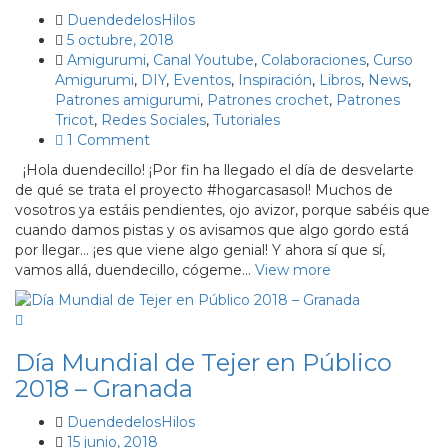
DuendedelosHilos
5 octubre, 2018
Amigurumi
,
Canal Youtube
,
Colaboraciones
,
Curso
Amigurumi
,
DIY
,
Eventos
,
Inspiración
,
Libros
,
News
,
Patrones amigurumi
,
Patrones crochet
,
Patrones
Tricot
,
Redes Sociales
,
Tutoriales
1 Comment
¡Hola duendecillo! ¡Por fin ha llegado el día de desvelarte
de qué se trata el proyecto #hogarcasasol! Muchos de
vosotros ya estáis pendientes, ojo avizor, porque sabéis que
cuando damos pistas y os avisamos que algo gordo está
por llegar… ¡es que viene algo genial! Y ahora sí que sí,
vamos allá, duendecillo, cógeme…
View more
Día Mundial de Tejer en Público
2018 – Granada
DuendedelosHilos
15 junio, 2018