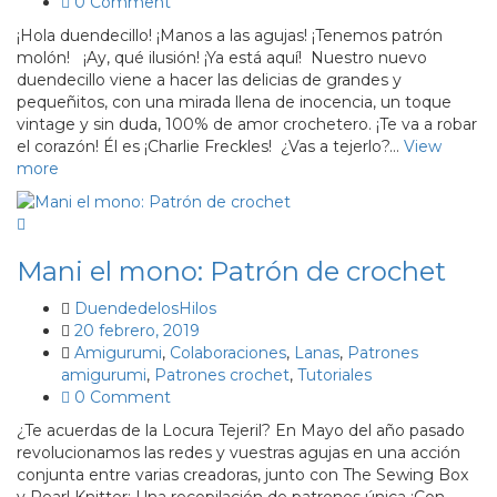
0 Comment
¡Hola duendecillo! ¡Manos a las agujas! ¡Tenemos patrón
molón! ¡Ay, qué ilusión! ¡Ya está aquí! Nuestro nuevo
duendecillo viene a hacer las delicias de grandes y
pequeñitos, con una mirada llena de inocencia, un toque
vintage y sin duda, 100% de amor crochetero. ¡Te va a robar
el corazón! Él es ¡Charlie Freckles! ¿Vas a tejerlo?…
View
more
Mani el mono: Patrón de crochet
DuendedelosHilos
20 febrero, 2019
Amigurumi
,
Colaboraciones
,
Lanas
,
Patrones
amigurumi
,
Patrones crochet
,
Tutoriales
0 Comment
¿Te acuerdas de la Locura Tejeril? En Mayo del año pasado
revolucionamos las redes y vuestras agujas en una acción
conjunta entre varias creadoras, junto con The Sewing Box