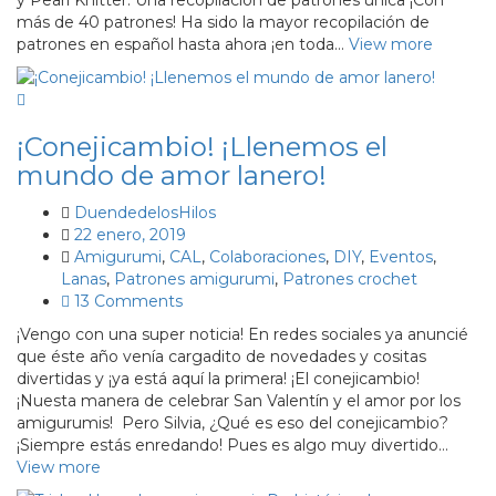
y Pearl Knitter: Una recopilación de patrones única ¡Con
más de 40 patrones! Ha sido la mayor recopilación de
patrones en español hasta ahora ¡en toda…
View more
¡Conejicambio! ¡Llenemos el
mundo de amor lanero!
DuendedelosHilos
22 enero, 2019
Amigurumi
,
CAL
,
Colaboraciones
,
DIY
,
Eventos
,
Lanas
,
Patrones amigurumi
,
Patrones crochet
13 Comments
¡Vengo con una super noticia! En redes sociales ya anuncié
que éste año venía cargadito de novedades y cositas
divertidas y ¡ya está aquí la primera! ¡El conejicambio!
¡Nuesta manera de celebrar San Valentín y el amor por los
amigurumis! Pero Silvia, ¿Qué es eso del conejicambio?
¡Siempre estás enredando! Pues es algo muy divertido…
View more