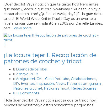
¡Duendecillo! ¡Vaya notición que te traigo hoy! Pero antes
que nada: ¿Sabes lo que es el wwkipday? ¡Pues te lo voy a
contar ahora mismo! ¿Qué es el wwkipday? ¡Es la gran fiesta
lanera! El World Wide Knit in Public Day es un evento a
nivel mundial que se implantó en 2005 por Danielle Landes,
para…
View more
¡La locura tejeril! Recopilación de
patrones de crochet y tricot
DuendedelosHilos
2 mayo, 2018
Amigurumi
,
CAL
,
Canal Youtube
,
Colaboraciones
,
DIY
,
Eventos
,
Inspiración
,
News
,
Patrones amigurumi
,
Patrones crochet
,
Patrones Tricot
,
Redes Sociales
11 Comments
¡Hola duendecillo! ¡Vaya noticia jugosa que te traigo hoy!
Muchos de vosotros ya estáis pendientes, porque nos