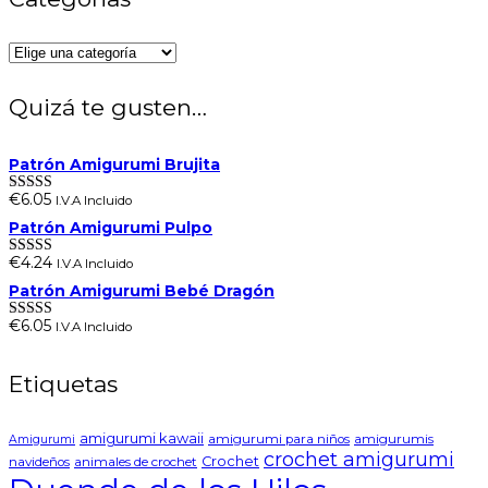
Quizá te gusten…
Patrón Amigurumi Brujita
€
6.05
I.V.A Incluido
Valorado en
5.00
de 5
Patrón Amigurumi Pulpo
€
4.24
I.V.A Incluido
Valorado en
5.00
de 5
Patrón Amigurumi Bebé Dragón
€
6.05
I.V.A Incluido
Valorado en
5.00
de 5
Etiquetas
amigurumi kawaii
amigurumi para niños
amigurumis
Amigurumi
crochet amigurumi
Crochet
navideños
animales de crochet