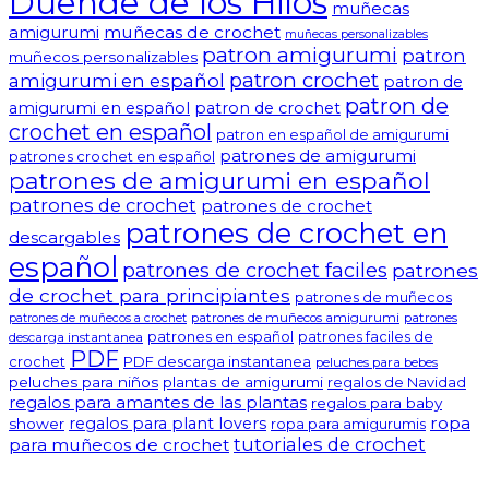
Duende de los Hilos
muñecas
amigurumi
muñecas de crochet
muñecas personalizables
patron amigurumi
patron
muñecos personalizables
patron crochet
amigurumi en español
patron de
patron de
amigurumi en español
patron de crochet
crochet en español
patron en español de amigurumi
patrones de amigurumi
patrones crochet en español
patrones de amigurumi en español
patrones de crochet
patrones de crochet
patrones de crochet en
descargables
español
patrones de crochet faciles
patrones
de crochet para principiantes
patrones de muñecos
patrones de muñecos amigurumi
patrones
patrones de muñecos a crochet
patrones en español
patrones faciles de
descarga instantanea
PDF
crochet
PDF descarga instantanea
peluches para bebes
peluches para niños
plantas de amigurumi
regalos de Navidad
regalos para amantes de las plantas
regalos para baby
ropa
regalos para plant lovers
shower
ropa para amigurumis
tutoriales de crochet
para muñecos de crochet