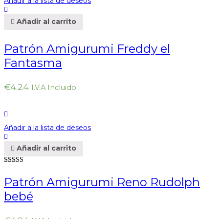
Añadir a la lista de deseos
Añadir al carrito
Patrón Amigurumi Freddy el
Fantasma
€
4.24
I.V.A Incluido
Añadir a la lista de deseos
Añadir al carrito
Valorado en
5.00
de 5
Patrón Amigurumi Reno Rudolph
bebé