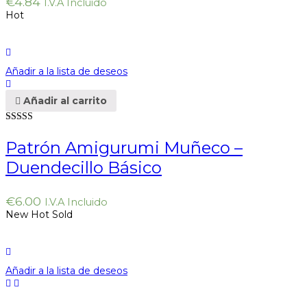
€
4.84
I.V.A Incluido
Hot
Añadir a la lista de deseos
Añadir al carrito
Valorado en
5.00
de 5
Patrón Amigurumi Muñeco –
Duendecillo Básico
€
6.00
I.V.A Incluido
New
Hot
Sold
Añadir a la lista de deseos