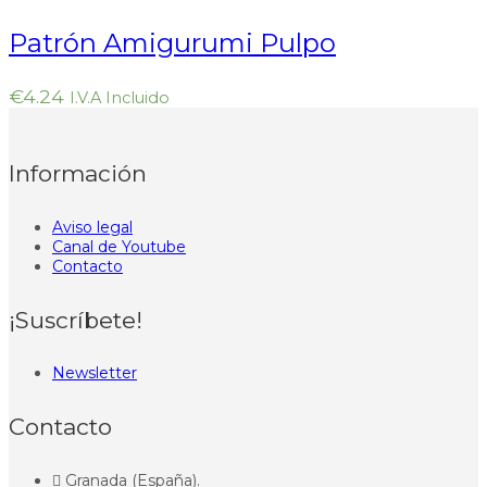
Valorado en
5.00
de 5
Patrón Amigurumi Pulpo
€
4.24
I.V.A Incluido
Información
Aviso legal
Canal de Youtube
Contacto
¡Suscríbete!
Newsletter
Contacto
Granada (España).