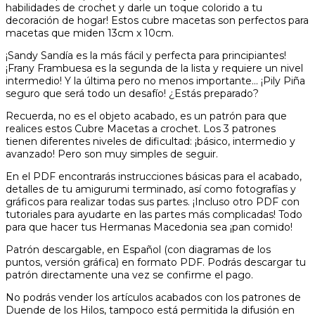
habilidades de crochet y darle un toque colorido a tu
decoración de hogar! Estos cubre macetas son perfectos para
macetas que miden 13cm x 10cm.
¡Sandy Sandía es la más fácil y perfecta para principiantes!
¡Frany Frambuesa es la segunda de la lista y requiere un nivel
intermedio! Y la última pero no menos importante… ¡Pily Piña
seguro que será todo un desafío! ¿Estás preparado?
Recuerda, no es el objeto acabado, es un patrón para que
realices estos Cubre Macetas a crochet. Los 3 patrones
tienen diferentes niveles de dificultad: ¡básico, intermedio y
avanzado! Pero son muy simples de seguir.
En el PDF encontrarás instrucciones básicas para el acabado,
detalles de tu amigurumi terminado, así como fotografías y
gráficos para realizar todas sus partes. ¡Incluso otro PDF con
tutoriales para ayudarte en las partes más complicadas! Todo
para que hacer tus Hermanas Macedonia sea ¡pan comido!
Patrón descargable, en Español (con diagramas de los
puntos, versión gráfica) en formato PDF. Podrás descargar tu
patrón directamente una vez se confirme el pago.
No podrás vender los artículos acabados con los patrones de
Duende de los Hilos, tampoco está permitida la difusión en