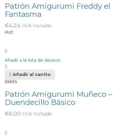
Patrón Amigurumi Freddy el
Fantasma
€
4.24
I.V.A Incluido
Hot
Añadir a la lista de deseos
Añadir al carrito
Valorado en
Patrón Amigurumi Muñeco –
5.00
de 5
Duendecillo Básico
€
6.00
I.V.A Incluido