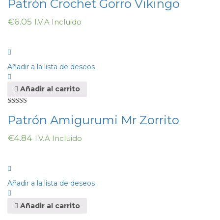
Patrón Crochet Gorro Vikingo
€
6.05
I.V.A Incluido
Añadir a la lista de deseos
Añadir al carrito
Valorado en
Patrón Amigurumi Mr Zorrito
5.00
de 5
€
4.84
I.V.A Incluido
Añadir a la lista de deseos
Añadir al carrito