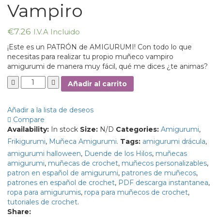
Vampiro
€
7.26
I.V.A Incluido
¡Este es un PATRÓN de AMIGURUMI! Con todo lo que
necesitas para realizar tu propio muñeco vampiro
amigurumi de manera muy fácil, qué me dices ¿te animas?
Añadir al carrito
Añadir a la lista de deseos
Compare
Availability:
In stock
Size:
N/D
Categories:
Amigurumi
,
Frikigurumi
,
Muñeca Amigurumi
.
Tags:
amigurumi drácula
,
amigurumi halloween
,
Duende de los Hilos
,
muñecas
amigurumi
,
muñecas de crochet
,
muñecos personalizables
,
patron en español de amigurumi
,
patrones de muñecos
,
patrones en español de crochet
,
PDF descarga instantanea
,
ropa para amigurumis
,
ropa para muñecos de crochet
,
tutoriales de crochet
.
Share: