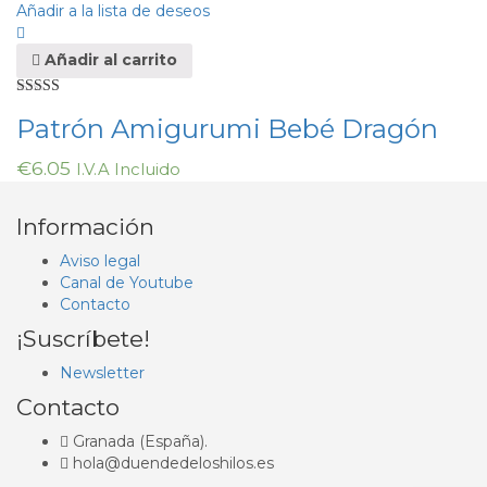
Añadir a la lista de deseos
Añadir al carrito
Valorado en
Patrón Amigurumi Bebé Dragón
5.00
de 5
€
6.05
I.V.A Incluido
Información
Aviso legal
Canal de Youtube
Contacto
¡Suscríbete!
Newsletter
Contacto
Granada (España).
hola@duendedeloshilos.es