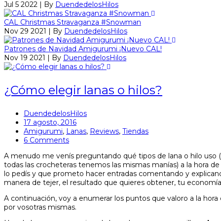
Jul 5 2022 | By
DuendedelosHilos
CAL Christmas Stravaganza #Snowman
Nov 29 2021 | By
DuendedelosHilos
Patrones de Navidad Amigurumi ¡Nuevo CAL!
Nov 19 2021 | By
DuendedelosHilos
¿Cómo elegir lanas o hilos?
DuendedelosHilos
17 agosto, 2016
Amigurumi
,
Lanas
,
Reviews
,
Tiendas
6 Comments
A menudo me venís preguntando qué tipos de lana o hilo uso (y
todas las crocheteras tenemos las mismas manías) a la hora de 
lo pedís y que prometo hacer entradas comentando y explicand
manera de tejer, el resultado que quieres obtener, tu economí
A continuación, voy a enumerar los puntos que valoro a la hora 
por vosotras mismas.