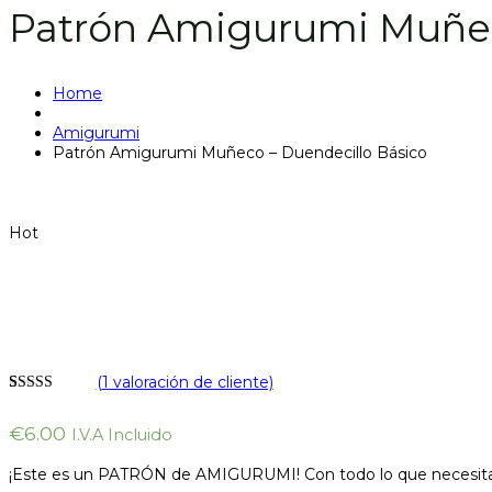
Patrón Amigurumi Muñec
Home
Amigurumi
Patrón Amigurumi Muñeco – Duendecillo Básico
Hot
(
1
valoración de cliente)
Valorado
1
5.00
sobre 5
€
6.00
I.V.A Incluido
basado en
puntuación
de cliente
¡Este es un PATRÓN de AMIGURUMI! Con todo lo que necesitas