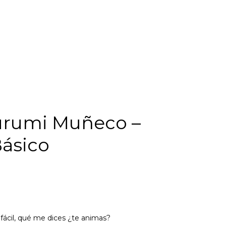
urumi Muñeco –
Básico
ácil, qué me dices ¿te animas?