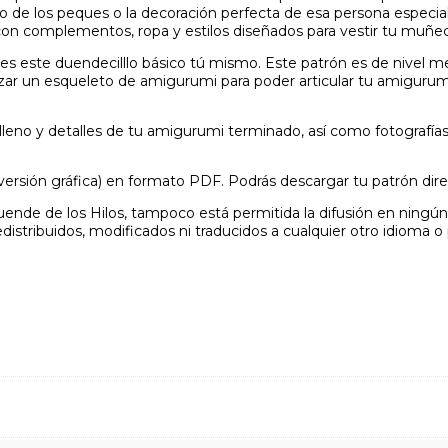
o de los peques o la decoración perfecta de esa persona especial
con complementos, ropa y estilos diseñados para vestir tu muñe
es este duendecilllo básico tú mismo. Este patrón es de nivel med
alizar un esqueleto de amigurumi para poder articular tu amiguru
lleno y detalles de tu amigurumi terminado, así como fotografías 
versión gráfica) en formato PDF. Podrás descargar tu patrón di
ende de los Hilos, tampoco está permitida la difusión en ningún
edistribuidos, modificados ni traducidos a cualquier otro idioma o