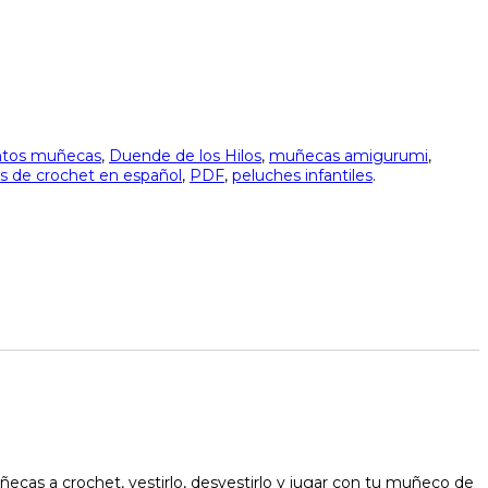
tos muñecas
,
Duende de los Hilos
,
muñecas amigurumi
,
s de crochet en español
,
PDF
,
peluches infantiles
.
as a crochet, vestirlo, desvestirlo y jugar con tu muñeco de