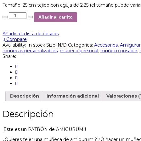
Tamaño: 25 cm tejido con aguja de 2.25 (el tamaño puede variar 
Añadir al carrito
Añadir a la lista de deseos
Compare
Availability:
In stock
Size:
N/D
Categories:
Accesorios
,
Amiguru
muñecas personalizables
,
muñeco personal
,
muñeco posable
,
Share:
Descripción
Información adicional
Valoraciones (1
Descripción
¡Este es un PATRÓN de AMIGURUMI!
¿Quieres tejer una muñeca de amigurumi? ¿O hacer un muñeco p