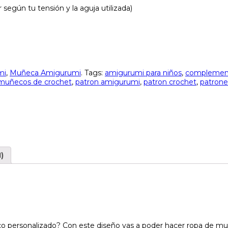
según tu tensión y la aguja utilizada)
mi
,
Muñeca Amigurumi
.
Tags:
amigurumi para niños
,
complemen
muñecos de crochet
,
patron amigurumi
,
patron crochet
,
patrone
)
ersonalizado? Con este diseño vas a poder hacer ropa de muñec