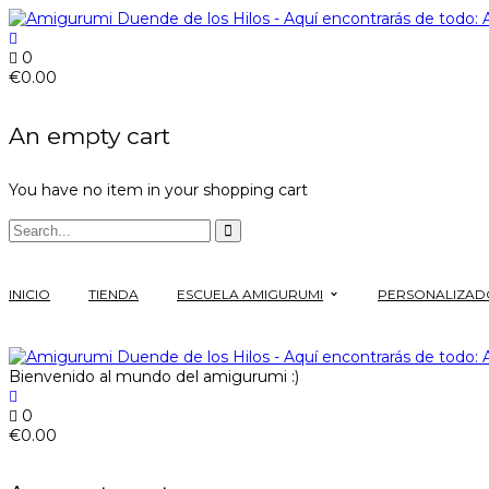
0
€
0.00
An empty cart
You have no item in your shopping cart
INICIO
TIENDA
ESCUELA AMIGURUMI
PERSONALIZAD
Bienvenido al mundo del amigurumi :)
0
€
0.00