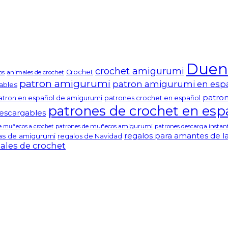
Duend
crochet amigurumi
Crochet
os
animales de crochet
patron amigurumi
patron amigurumi en esp
ables
patro
atron en español de amigurumi
patrones crochet en español
patrones de crochet en esp
escargables
patrones de muñecos amigurumi
patrones descarga insta
e muñecos a crochet
regalos para amantes de la
as de amigurumi
regalos de Navidad
iales de crochet