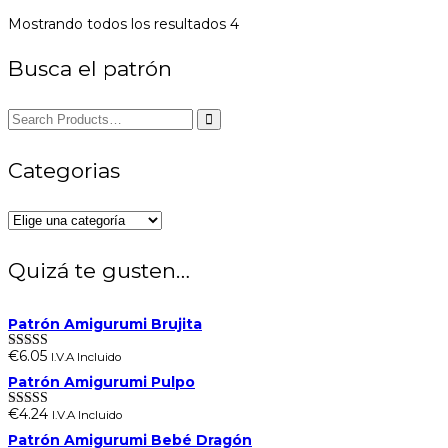
Mostrando todos los resultados 4
Busca el patrón
Categorias
Quizá te gusten…
Patrón Amigurumi Brujita
€
6.05
I.V.A Incluido
Valorado en
5.00
de 5
Patrón Amigurumi Pulpo
€
4.24
I.V.A Incluido
Valorado en
5.00
de 5
Patrón Amigurumi Bebé Dragón