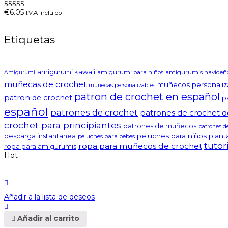
€
6.05
I.V.A Incluido
Valorado en
5.00
de 5
Etiquetas
amigurumi kawaii
amigurumi para niños
amigurumis navideñ
Amigurumi
muñecas de crochet
muñecos personaliz
muñecas personalizables
patron de crochet en español
patron de crochet
p
español
patrones de crochet
patrones de crochet d
crochet para principiantes
patrones de muñecos
patrones d
peluches para niños
plant
descarga instantanea
peluches para bebes
tutor
ropa para muñecos de crochet
ropa para amigurumis
Hot
Añadir a la lista de deseos
Añadir al carrito