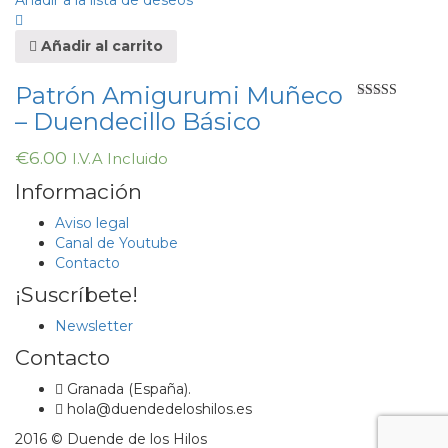
Añadir a la lista de deseos
Añadir al carrito
Patrón Amigurumi Muñeco
Valorado en
– Duendecillo Básico
5.00
de 5
€
6.00
I.V.A Incluido
Información
Aviso legal
Canal de Youtube
Contacto
¡Suscríbete!
Newsletter
Contacto
Granada (España).
hola@duendedeloshilos.es
2016 © Duende de los Hilos