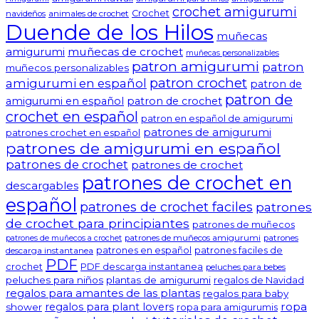
crochet amigurumi
Crochet
navideños
animales de crochet
Duende de los Hilos
muñecas
amigurumi
muñecas de crochet
muñecas personalizables
patron amigurumi
patron
muñecos personalizables
patron crochet
amigurumi en español
patron de
patron de
amigurumi en español
patron de crochet
crochet en español
patron en español de amigurumi
patrones de amigurumi
patrones crochet en español
patrones de amigurumi en español
patrones de crochet
patrones de crochet
patrones de crochet en
descargables
español
patrones de crochet faciles
patrones
de crochet para principiantes
patrones de muñecos
patrones de muñecos amigurumi
patrones
patrones de muñecos a crochet
patrones en español
patrones faciles de
descarga instantanea
PDF
crochet
PDF descarga instantanea
peluches para bebes
peluches para niños
plantas de amigurumi
regalos de Navidad
regalos para amantes de las plantas
regalos para baby
ropa
regalos para plant lovers
shower
ropa para amigurumis