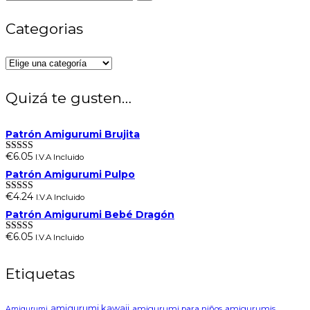
Categorias
Quizá te gusten…
Patrón Amigurumi Brujita
€
6.05
I.V.A Incluido
Valorado en
5.00
de 5
Patrón Amigurumi Pulpo
€
4.24
I.V.A Incluido
Valorado en
5.00
de 5
Patrón Amigurumi Bebé Dragón
€
6.05
I.V.A Incluido
Valorado en
5.00
de 5
Etiquetas
amigurumi kawaii
amigurumi para niños
amigurumis
Amigurumi