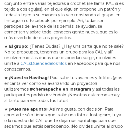
conjunto entre varias tejedoras a crochet (se llama KAL si es
tejido a dos agujas), en el que alguien propone un patrón y
todas lo tejen a su manera y lo van mostrando al grupo, en
Instagram o Facebook, por ejemplo. Así, todas son
partícipes del avance de las demás, se ayudan, se
comentan y sobre todo, conocen gente nueva, que es lo
más divertido de estos proyectos.
★
El grupo:
¿Tienes Dudas? ¿Hay una parte que no te sale?
No te preocupes, tenemos un grupo para los CAL y allí
resolveremos las dudas que os puedan surgir, no olvides
unirte a
CALsDuendedeloshilos
en Facebook para que nos
conozcamos.
★
¡Nuestro Hasthag!
Para subir tus avances y fotitos (¡nos
encanta ver cómo va avanzando un proyecto!)
utilizaremos
#chemapache en Instagram
y así todas las
participantes podrán ir viéndolo. ¡Nosotras estaremos muy
al tanto para ver todas tus fotos!
★
¡Pues me apunto!
¡Así me gusta, con decisión! Para
apuntarte sólo tienes que subir una foto a Instagram, tuya
o la nuestra del CAL que te dejamos aquí abajo para que
sepamos que estás participando. ¡No olvides unirte al grupo