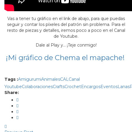
Vas a tener tu gráfico en el link de abajo, para que puedas
seguir y contar los píxeles del patrón sin problema. Para el
resto de piezas y detalles, iremos poco a poco en el Canal
de Youtube.
Dale al Play y… ¡Teje conmigo!
¡Mi gráfico de Chema el mapache!
Tags :
Amigurumi
Animales
CAL
Canal
Youtube
Colaboraciones
Crafts
Crochet
Encargos
Eventos
Lanas
P
Share: