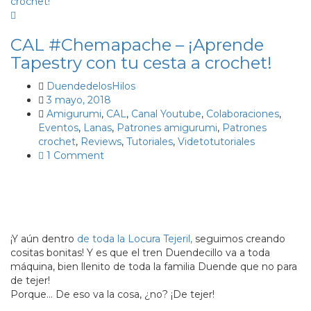
CAL #Chemapache – ¡Aprende
Tapestry con tu cesta a crochet!
DuendedelosHilos
3 mayo, 2018
Amigurumi
,
CAL
,
Canal Youtube
,
Colaboraciones
,
Eventos
,
Lanas
,
Patrones amigurumi
,
Patrones
crochet
,
Reviews
,
Tutoriales
,
Videtotutoriales
1 Comment
¡Y aún dentro
de toda la Locura Tejeril,
seguimos creando
cositas bonitas! Y es que el tren Duendecillo va a toda
máquina, bien llenito de toda la familia Duende que no para
de tejer!
Porque… De eso va la cosa, ¿no? ¡De tejer!