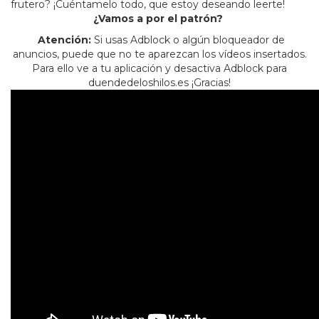
frutero? ¡Cuéntamelo todo, que estoy deseando leerte!
¿Vamos a por el patrón?
Atención:
Si usas Adblock o algún bloqueador de
anuncios, puede que no te aparezcan los vídeos insertados.
Para ello ve a tu aplicación y desactiva Adblock para
duendedeloshilos.es ¡Gracias!