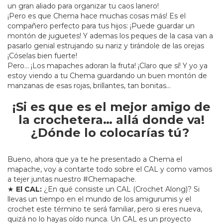
un gran aliado para organizar tu caos lanero!
¡Pero es que Chema hace muchas cosas más! Es el
compañero perfecto para tus hijos: ¡Puede guardar un
montón de juguetes! Y ademas los peques de la casa van a
pasarlo genial estrujando su nariz y tirándole de las orejas
¡Cóselas bien fuerte!
Pero… ¡Los mapaches adoran la fruta! ¡Claro que sí! Y yo ya
estoy viendo a tu Chema guardando un buen montón de
manzanas de esas rojas, brillantes, tan bonitas…
¡Si es que es el mejor amigo de
la crochetera… allá donde va!
¿Dónde lo colocarías tú?
Bueno, ahora que ya te he presentado a Chema el
mapache, voy a contarte todo sobre el CAL y como vamos
a tejer juntas nuestro #Chemapache.
★
El CAL:
¿En qué consiste un CAL (Crochet Along)? Si
llevas un tiempo en el mundo de los amigurumis y el
crochet este término te será familiar, pero si eres nueva,
quizá no lo hayas oído nunca. Un CAL es un proyecto