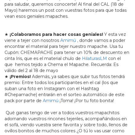
para saludar, queremos conocerte! Al final del CAL (18 de
Mayo) haremos un post con vuestras fotos para que todas
vean esos geniales mapaches.
★
¡Colaboramos para hacer cosas geniales!
Y esta vez
viene a tejer con nosotros
Amimú ,
donde vamos a poder
encontrar el material para tejer nuestro mapache. Usa tu
Cupón: CHEMAPACHE para tener un 10% de descuento en
cinta Iris, que es el material chulo de
HilaturasLM
con el
que hemos tejido a Chema el Mapache. Recuerda: Es
válido del 2 al 18 de mayo
★
¡Premios!
Además, ya sabes que subir tus fotos tendrá
premio: Entre todos los participantes en el cal (los que
suban una foto en Instagram con el Hashtag
#Chepamache) entrarán en el sorteo automático de este
pack por parte de
Amimú
¡Toma! ¡Por tu foto bonita!
Qué ganas tengo de ver a todos vuestros mapachitos
adornando vuestros rincones tejeriles, acompañándoos en
el sofá, viendo vuestra serie favorita y sobre todo, llenos de
ovillos bonitos de muchos colores ¿O tú lo vas usar como