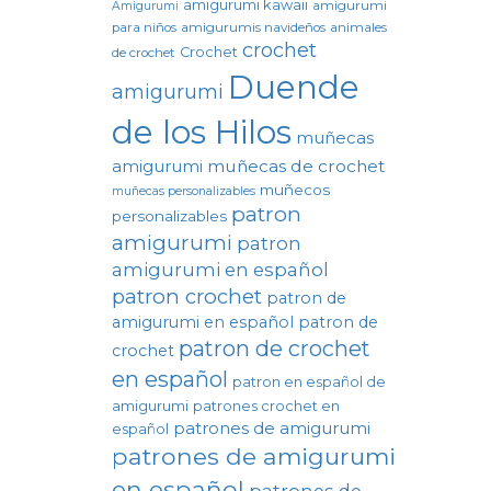
amigurumi kawaii
amigurumi
Amigurumi
para niños
amigurumis navideños
animales
crochet
Crochet
de crochet
Duende
amigurumi
de los Hilos
muñecas
amigurumi
muñecas de crochet
muñecos
muñecas personalizables
patron
personalizables
amigurumi
patron
amigurumi en español
patron crochet
patron de
amigurumi en español
patron de
patron de crochet
crochet
en español
patron en español de
amigurumi
patrones crochet en
patrones de amigurumi
español
patrones de amigurumi
en español
patrones de