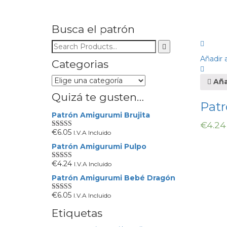
Busca el patrón
Añadir a
Categorias
Añad
Quizá te gusten…
Patr
Patrón Amigurumi Brujita
€
4.24
€
6.05
I.V.A Incluido
Valorado en
5.00
de 5
Patrón Amigurumi Pulpo
€
4.24
I.V.A Incluido
Valorado en
5.00
de 5
Patrón Amigurumi Bebé Dragón
€
6.05
I.V.A Incluido
Valorado en
5.00
de 5
Etiquetas