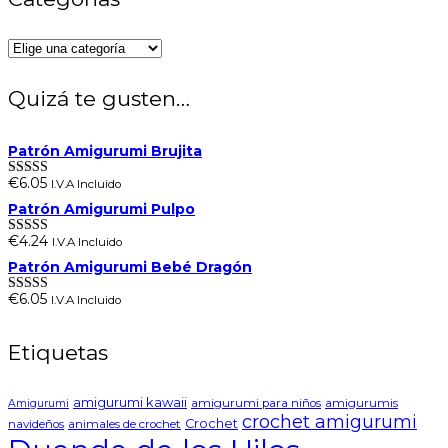
Quizá te gusten…
Patrón Amigurumi Brujita
€
6.05
I.V.A Incluido
Valorado en
5.00
de 5
Patrón Amigurumi Pulpo
€
4.24
I.V.A Incluido
Valorado en
5.00
de 5
Patrón Amigurumi Bebé Dragón
€
6.05
I.V.A Incluido
Valorado en
5.00
de 5
Etiquetas
amigurumi kawaii
amigurumi para niños
amigurumis
Amigurumi
crochet amigurumi
Crochet
navideños
animales de crochet