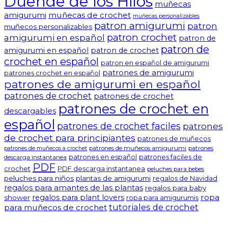
Duende de los Hilos
muñecas
amigurumi
muñecas de crochet
muñecas personalizables
patron amigurumi
patron
muñecos personalizables
patron crochet
amigurumi en español
patron de
patron de
amigurumi en español
patron de crochet
crochet en español
patron en español de amigurumi
patrones de amigurumi
patrones crochet en español
patrones de amigurumi en español
patrones de crochet
patrones de crochet
patrones de crochet en
descargables
español
patrones de crochet faciles
patrones
de crochet para principiantes
patrones de muñecos
patrones de muñecos amigurumi
patrones
patrones de muñecos a crochet
patrones en español
patrones faciles de
descarga instantanea
PDF
crochet
PDF descarga instantanea
peluches para bebes
peluches para niños
plantas de amigurumi
regalos de Navidad
regalos para amantes de las plantas
regalos para baby
ropa
regalos para plant lovers
shower
ropa para amigurumis
tutoriales de crochet
para muñecos de crochet