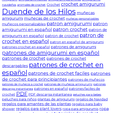
crochet amigurumi
Crochet
navideños
animales de crochet
Duende de los Hilos
muñecas
amigurumi
muñecas de crochet
muñecas personalizables
patron amigurumi
patron
muñecos personalizables
patron crochet
amigurumi en español
patron de
patron de
amigurumi en español
patron de crochet
crochet en español
patron en español de amigurumi
patrones de amigurumi
patrones crochet en español
patrones de amigurumi en español
patrones de crochet
patrones de crochet
patrones de crochet en
descargables
español
patrones de crochet faciles
patrones
de crochet para principiantes
patrones de muñecos
patrones de muñecos amigurumi
patrones
patrones de muñecos a crochet
patrones en español
patrones faciles de
descarga instantanea
PDF
crochet
PDF descarga instantanea
peluches para bebes
peluches para niños
plantas de amigurumi
regalos de Navidad
regalos para amantes de las plantas
regalos para baby
ropa
regalos para plant lovers
shower
ropa para amigurumis