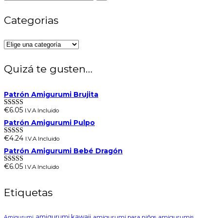
Categorias
Quizá te gusten…
Patrón Amigurumi Brujita
€
6.05
I.V.A Incluido
Valorado en
5.00
de 5
Patrón Amigurumi Pulpo
€
4.24
I.V.A Incluido
Valorado en
5.00
de 5
Patrón Amigurumi Bebé Dragón
€
6.05
I.V.A Incluido
Valorado en
5.00
de 5
Etiquetas
amigurumi kawaii
amigurumi para niños
amigurumis
Amigurumi