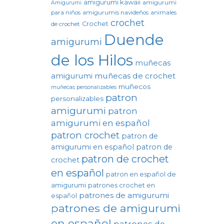
amigurumi kawaii
amigurumi
Amigurumi
para niños
amigurumis navideños
animales
crochet
Crochet
de crochet
Duende
amigurumi
de los Hilos
muñecas
amigurumi
muñecas de crochet
muñecos
muñecas personalizables
patron
personalizables
amigurumi
patron
amigurumi en español
patron crochet
patron de
amigurumi en español
patron de
patron de crochet
crochet
en español
patron en español de
amigurumi
patrones crochet en
patrones de amigurumi
español
patrones de amigurumi
en español
patrones de