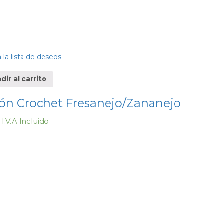
 la lista de deseos
ir al carrito
ón Crochet Fresanejo/Zananejo
I.V.A Incluido