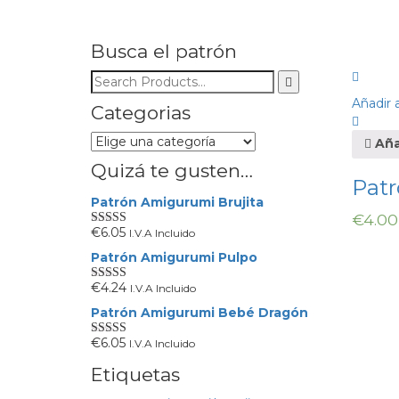
Busca el patrón
Añadir a
Categorias
Añad
Quizá te gusten…
Patr
Patrón Amigurumi Brujita
€
4.00
€
6.05
I.V.A Incluido
Valorado en
5.00
de 5
Patrón Amigurumi Pulpo
€
4.24
I.V.A Incluido
Valorado en
5.00
de 5
Patrón Amigurumi Bebé Dragón
€
6.05
I.V.A Incluido
Valorado en
5.00
de 5
Etiquetas