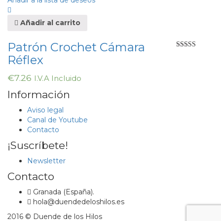
Añadir a la lista de deseos
Añadir al carrito
Patrón Crochet Cámara
Valorado en
Réflex
5.00
de 5
€
7.26
I.V.A Incluido
Información
Aviso legal
Canal de Youtube
Contacto
¡Suscríbete!
Newsletter
Contacto
Granada (España).
hola@duendedeloshilos.es
2016 © Duende de los Hilos