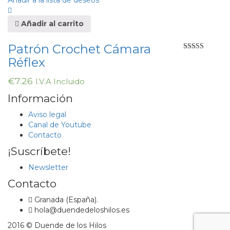
Añadir a la lista de deseos
Añadir al carrito
Patrón Crochet Cámara
Valorado en
Réflex
5.00
de 5
€
7.26
I.V.A Incluido
Información
Aviso legal
Canal de Youtube
Contacto
¡Suscríbete!
Newsletter
Contacto
Granada (España).
hola@duendedeloshilos.es
2016 © Duende de los Hilos