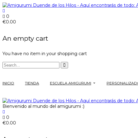
0
€
0.00
An empty cart
You have no item in your shopping cart
INICIO
TIENDA
ESCUELA AMIGURUMI
PERSONALIZAD
Bienvenido al mundo del amigurumi :)
0
€
0.00