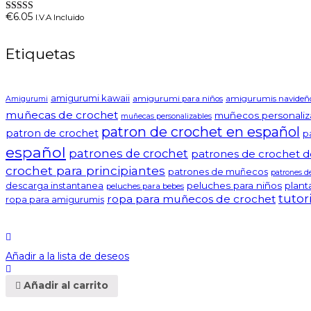
€
6.05
I.V.A Incluido
Valorado en
5.00
de 5
Etiquetas
amigurumi kawaii
amigurumi para niños
amigurumis navideñ
Amigurumi
muñecas de crochet
muñecos personaliz
muñecas personalizables
patron de crochet en español
patron de crochet
p
español
patrones de crochet
patrones de crochet d
crochet para principiantes
patrones de muñecos
patrones d
peluches para niños
plant
descarga instantanea
peluches para bebes
tutor
ropa para muñecos de crochet
ropa para amigurumis
Añadir a la lista de deseos
Añadir al carrito