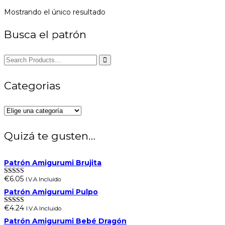
Mostrando el único resultado
Busca el patrón
Categorias
Quizá te gusten…
Patrón Amigurumi Brujita
€
6.05
I.V.A Incluido
Valorado en
5.00
de 5
Patrón Amigurumi Pulpo
€
4.24
I.V.A Incluido
Valorado en
5.00
de 5
Patrón Amigurumi Bebé Dragón