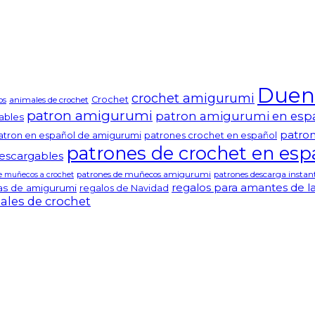
Duend
crochet amigurumi
Crochet
os
animales de crochet
patron amigurumi
patron amigurumi en esp
ables
patro
atron en español de amigurumi
patrones crochet en español
patrones de crochet en esp
escargables
patrones de muñecos amigurumi
patrones descarga insta
e muñecos a crochet
regalos para amantes de la
as de amigurumi
regalos de Navidad
iales de crochet