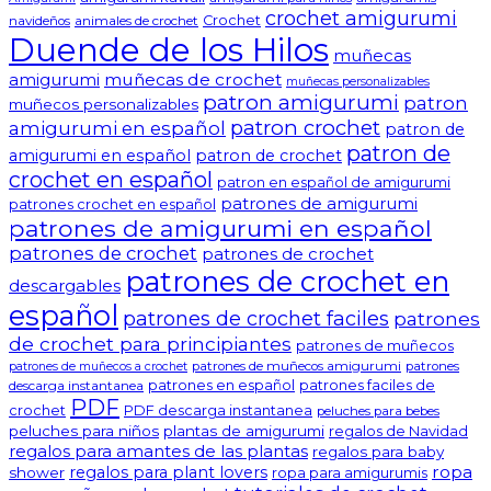
crochet amigurumi
Crochet
navideños
animales de crochet
Duende de los Hilos
muñecas
amigurumi
muñecas de crochet
muñecas personalizables
patron amigurumi
patron
muñecos personalizables
patron crochet
amigurumi en español
patron de
patron de
amigurumi en español
patron de crochet
crochet en español
patron en español de amigurumi
patrones de amigurumi
patrones crochet en español
patrones de amigurumi en español
patrones de crochet
patrones de crochet
patrones de crochet en
descargables
español
patrones de crochet faciles
patrones
de crochet para principiantes
patrones de muñecos
patrones de muñecos amigurumi
patrones
patrones de muñecos a crochet
patrones en español
patrones faciles de
descarga instantanea
PDF
crochet
PDF descarga instantanea
peluches para bebes
peluches para niños
plantas de amigurumi
regalos de Navidad
regalos para amantes de las plantas
regalos para baby
ropa
regalos para plant lovers
shower
ropa para amigurumis