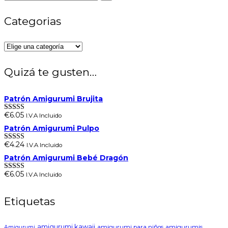
Categorias
Quizá te gusten…
Patrón Amigurumi Brujita
€
6.05
I.V.A Incluido
Valorado en
5.00
de 5
Patrón Amigurumi Pulpo
€
4.24
I.V.A Incluido
Valorado en
5.00
de 5
Patrón Amigurumi Bebé Dragón
€
6.05
I.V.A Incluido
Valorado en
5.00
de 5
Etiquetas
amigurumi kawaii
amigurumi para niños
amigurumis
Amigurumi