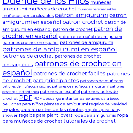
Duende de los Hilos
muñecas
amigurumi
muñecas de crochet
muñecas personalizables
patron amigurumi
patron
muñecos personalizables
patron crochet
amigurumi en español
patron de
patron de
amigurumi en español
patron de crochet
crochet en español
patron en español de amigurumi
patrones de amigurumi
patrones crochet en español
patrones de amigurumi en español
patrones de crochet
patrones de crochet
patrones de crochet en
descargables
español
patrones de crochet faciles
patrones
de crochet para principiantes
patrones de muñecos
patrones de muñecos amigurumi
patrones
patrones de muñecos a crochet
patrones en español
patrones faciles de
descarga instantanea
PDF
crochet
PDF descarga instantanea
peluches para bebes
peluches para niños
plantas de amigurumi
regalos de Navidad
regalos para amantes de las plantas
regalos para baby
ropa
regalos para plant lovers
shower
ropa para amigurumis
tutoriales de crochet
para muñecos de crochet