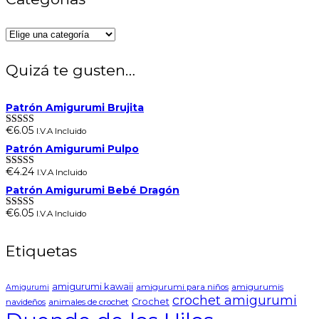
Quizá te gusten…
Patrón Amigurumi Brujita
€
6.05
I.V.A Incluido
Valorado en
5.00
de 5
Patrón Amigurumi Pulpo
€
4.24
I.V.A Incluido
Valorado en
5.00
de 5
Patrón Amigurumi Bebé Dragón
€
6.05
I.V.A Incluido
Valorado en
5.00
de 5
Etiquetas
amigurumi kawaii
amigurumi para niños
amigurumis
Amigurumi
crochet amigurumi
Crochet
navideños
animales de crochet