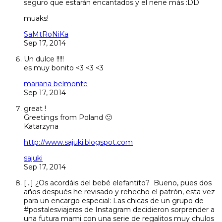
seguro que estarán encantados y el nene más :DD
muaks!
SaMtRoNiKa
Sep 17, 2014
Un dulce !!!!!
es muy bonito <3 <3 <3
mariana belmonte
Sep 17, 2014
great !
Greetings from Poland 🙂
Katarzyna
http://www.sajuki.blogspot.com
sajuki
Sep 17, 2014
[…] ¿Os acordáis del bebé elefantito? Bueno, pues dos
años después he revisado y rehecho el patrón, esta vez
para un encargo especial: Las chicas de un grupo de
#postalesviajeras de Instagram decidieron sorprender a
una futura mami con una serie de regalitos muy chulos