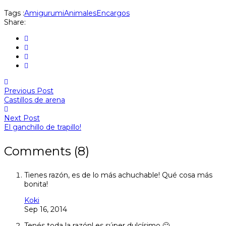
Tags :
Amigurumi
Animales
Encargos
Share:
Previous Post
Castillos de arena
Next Post
El ganchillo de trapillo!
Comments (8)
Tienes razón, es de lo más achuchable! Qué cosa más
bonita!
Koki
Sep 16, 2014
Tenés toda la razón! es súper dulcísimo 🙂