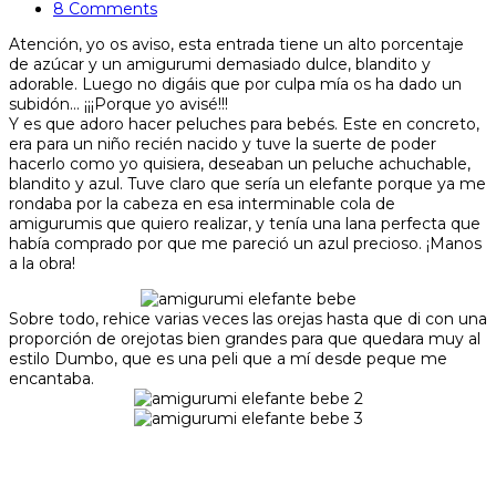
8 Comments
Atención, yo os aviso, esta entrada tiene un alto porcentaje
de azúcar y un amigurumi demasiado dulce, blandito y
adorable. Luego no digáis que por culpa mía os ha dado un
subidón… ¡¡¡Porque yo avisé!!!
Y es que adoro hacer peluches para bebés. Este en concreto,
era para un niño recién nacido y tuve la suerte de poder
hacerlo como yo quisiera, deseaban un peluche achuchable,
blandito y azul. Tuve claro que sería un elefante porque ya me
rondaba por la cabeza en esa interminable cola de
amigurumis que quiero realizar, y tenía una lana perfecta que
había comprado por que me pareció un azul precioso. ¡Manos
a la obra!
Sobre todo, rehice varias veces las orejas hasta que di con una
proporción de orejotas bien grandes para que quedara muy al
estilo Dumbo, que es una peli que a mí desde peque me
encantaba.