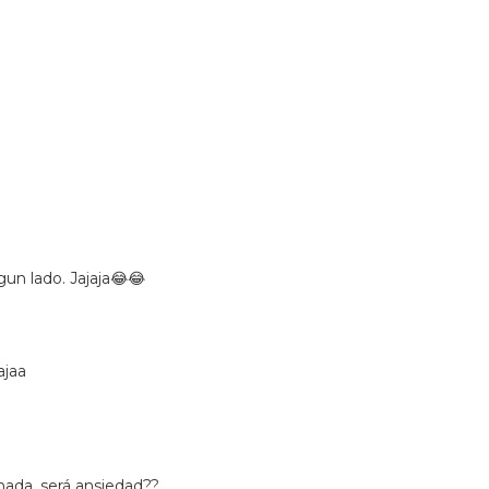
un lado. Jajaja😂😂
ajaa
nada, será ansiedad??