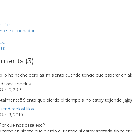
s Post
ro seleccionador
ost
zas
ments (3)
o lo he hecho pero asi m siento cuando tengo que esperar en alg
adakavi.angelus
Oct 6, 2019
talmente!! Siento que pierdo el tiempo si no estoy tejiendo! jajaj
uendedelosHilos
Oct 9, 2019
Por que nos pasa eso?
o también siento que pierdo el tiempo si estoy sentada sin tejer 