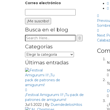
Correo electrónico
Previou
Sombre
Busca en el blog
Next P
Calaba
Categorías
Com
Categorías
Últimas entradas
N
s
To
D
¡Festival Amigurumi II! ¡Tu pack de
patrones de amigurumi!
¿
Jul 5 2022 | By
DuendedelosHilos
Y