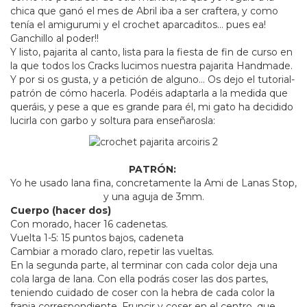
chica que ganó el mes de Abril iba a ser craftera, y como
tenía el amigurumi y el crochet aparcaditos… pues ea!
Ganchillo al poder!!
Y listo, pajarita al canto, lista para la fiesta de fin de curso en
la que todos los Cracks lucimos nuestra pajarita Handmade.
Y por si os gusta, y a petición de alguno… Os dejo el tutorial-
patrón de cómo hacerla. Podéis adaptarla a la medida que
queráis, y pese a que es grande para él, mi gato ha decidido
lucirla con garbo y soltura para enseñarosla:
PATRÓN:
Yo he usado lana fina, concretamente la Ami de Lanas Stop,
y una aguja de 3mm.
Cuerpo (hacer dos)
Con morado, hacer 16 cadenetas.
Vuelta 1-5: 15 puntos bajos, cadeneta
Cambiar a morado claro, repetir las vueltas.
En la segunda parte, al terminar con cada color deja una
cola larga de lana. Con ella podrás coser las dos partes,
teniendo cuidado de coser con la hebra de cada color la
franja correspondiente. Fruncir y coser en el centro, que