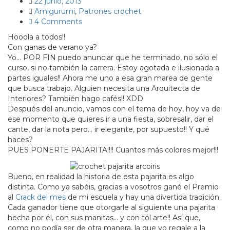
22 junio, 2013
Amigurumi
,
Patrones crochet
4 Comments
Hooola a todos!!
Con ganas de verano ya?
Yo… POR FIN puedo anunciar que he terminado, no sólo el
curso, si no también la carrera. Estoy agotada e ilusionada a
partes iguales!! Ahora me uno a esa gran marea de gente
que busca trabajo. Alguien necesita una Arquitecta de
Interiores? También hago cafés!! XDD
Después del anuncio, vamos con el tema de hoy, hoy va de
ese momento que quieres ir a una fiesta, sobresalir, dar el
cante, dar la nota pero… ir elegante, por supuesto!! Y qué
haces?
PUES PONERTE PAJARITA!!!! Cuantos más colores mejor!!!
Bueno, en realidad la historia de esta pajarita es algo
distinta. Como ya sabéis, gracias a vosotros gané el Premio
al
Crack del mes
de mi escuela y hay una divertida tradición:
Cada ganador tiene que otorgarle al siguiente una pajarita
hecha por él, con sus manitas… y con tól arte!! Así que,
como no podía ser de otra manera, la que yo regale a la