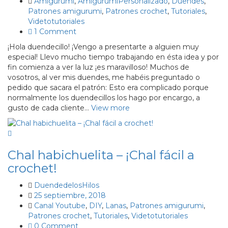
Amigurumi
,
AmigurumiPersonalizado
,
Duendes
,
Patrones amigurumi
,
Patrones crochet
,
Tutoriales
,
Videtotutoriales
1 Comment
¡Hola duendecillo! ¡Vengo a presentarte a alguien muy
especial! Llevo mucho tiempo trabajando en ésta idea y por
fin comienza a ver la luz ¡es maravilloso! Muchos de
vosotros, al ver mis duendes, me habéis preguntado o
pedido que sacara el patrón: Esto era complicado porque
normalmente los duendecillos los hago por encargo, a
gusto de cada cliente…
View more
Chal habichuelita – ¡Chal fácil a
crochet!
DuendedelosHilos
25 septiembre, 2018
Canal Youtube
,
DIY
,
Lanas
,
Patrones amigurumi
,
Patrones crochet
,
Tutoriales
,
Videtotutoriales
0 Comment