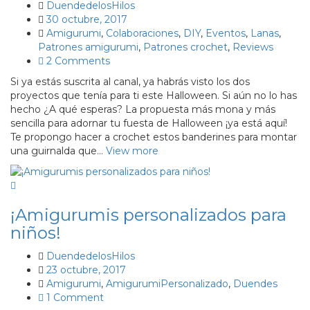
DuendedelosHilos
30 octubre, 2017
Amigurumi
,
Colaboraciones
,
DIY
,
Eventos
,
Lanas
,
Patrones amigurumi
,
Patrones crochet
,
Reviews
2 Comments
Si ya estás suscrita al canal, ya habrás visto los dos
proyectos que tenía para ti este Halloween. Si aún no lo has
hecho ¿A qué esperas? La propuesta más mona y más
sencilla para adornar tu fuesta de Halloween ¡ya está aquí!
Te propongo hacer a crochet estos banderines para montar
una guirnalda que…
View more
¡Amigurumis personalizados para
niños!
DuendedelosHilos
23 octubre, 2017
Amigurumi
,
AmigurumiPersonalizado
,
Duendes
1 Comment