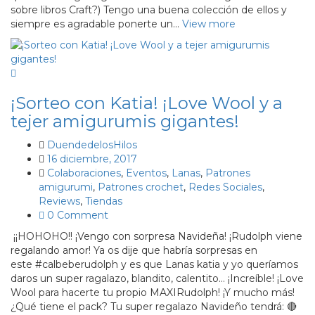
sobre libros Craft?) Tengo una buena colección de ellos y
siempre es agradable ponerte un…
View more
¡Sorteo con Katia! ¡Love Wool y a
tejer amigurumis gigantes!
DuendedelosHilos
16 diciembre, 2017
Colaboraciones
,
Eventos
,
Lanas
,
Patrones
amigurumi
,
Patrones crochet
,
Redes Sociales
,
Reviews
,
Tiendas
0 Comment
¡¡HOHOHO!! ¡Vengo con sorpresa Navideña! ¡Rudolph viene
regalando amor! Ya os dije que habría sorpresas en
este #calbeberudolph y es que Lanas katia y yo queríamos
daros un super ragalazo, blandito, calentito… ¡Increíble! ¡Love
Wool para hacerte tu propio MAXIRudolph! ¡Y mucho más!
¿Qué tiene el pack? Tu super regalazo Navideño tendrá: 🔴