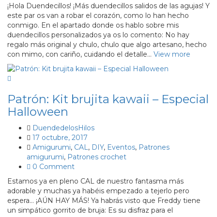
¡Hola Duendecillos! ¡Más duendecillos salidos de las agujas! Y
este par os van a robar el corazón, como lo han hecho
conmigo. En el apartado donde os hablo sobre mis
duendecillos personalizados ya os lo comento: No hay
regalo más original y chulo, chulo que algo artesano, hecho
con mimo, con cariño, cuidando el detalle…
View more
Patrón: Kit brujita kawaii – Especial
Halloween
DuendedelosHilos
17 octubre, 2017
Amigurumi
,
CAL
,
DIY
,
Eventos
,
Patrones
amigurumi
,
Patrones crochet
0 Comment
Estamos ya en pleno CAL de nuestro fantasma más
adorable y muchas ya habéis empezado a tejerlo pero
espera… ¡AÚN HAY MÁS! Ya habrás visto que Freddy tiene
un simpático gorrito de bruja: Es su disfraz para el