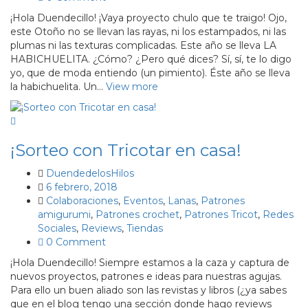
¡Hola Duendecillo! ¡Vaya proyecto chulo que te traigo! Ojo,
este Otoño no se llevan las rayas, ni los estampados, ni las
plumas ni las texturas complicadas. Este año se lleva LA
HABICHUELITA. ¿Cómo? ¿Pero qué dices? Sí, sí, te lo digo
yo, que de moda entiendo (un pimiento). Éste año se lleva
la habichuelita. Un…
View more
¡Sorteo con Tricotar en casa!
DuendedelosHilos
6 febrero, 2018
Colaboraciones
,
Eventos
,
Lanas
,
Patrones
amigurumi
,
Patrones crochet
,
Patrones Tricot
,
Redes
Sociales
,
Reviews
,
Tiendas
0 Comment
¡Hola Duendecillo! Siempre estamos a la caza y captura de
nuevos proyectos, patrones e ideas para nuestras agujas.
Para ello un buen aliado son las revistas y libros (¿ya sabes
que en el blog tengo una sección donde hago reviews