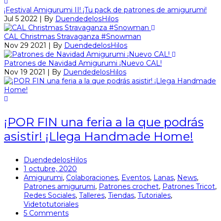
¡Festival Amigurumi II! ¡Tu pack de patrones de amigurumi!
Jul 5 2022 | By
DuendedelosHilos
CAL Christmas Stravaganza #Snowman
Nov 29 2021 | By
DuendedelosHilos
Patrones de Navidad Amigurumi ¡Nuevo CAL!
Nov 19 2021 | By
DuendedelosHilos
¡POR FIN una feria a la que podrás
asistir! ¡Llega Handmade Home!
DuendedelosHilos
1 octubre, 2020
Amigurumi
,
Colaboraciones
,
Eventos
,
Lanas
,
News
,
Patrones amigurumi
,
Patrones crochet
,
Patrones Tricot
,
Redes Sociales
,
Talleres
,
Tiendas
,
Tutoriales
,
Videtotutoriales
5 Comments