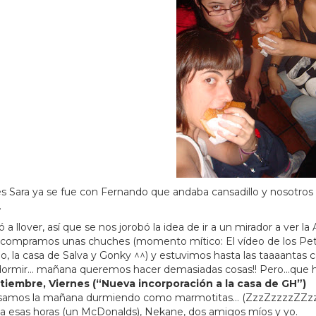
 Sara ya se fue con Fernando que andaba cansadillo y nosotro
.
a llover, así que se nos jorobó la idea de ir a un mirador a ver l
 compramos unas chuches (momento mítico: El vídeo de los Peta 
do, la casa de Salva y Gonky ^^) y estuvimos hasta las taaaanta
dormir… mañana queremos hacer demasiadas cosas!! Pero…que ho
tiembre, Viernes (“Nueva incorporación a la casa de GH”)
amos la mañana durmiendo como marmotitas… (ZzzZzzzzZZzz) y 
 a esas horas (un McDonalds), Nekane, dos amigos míos y yo.