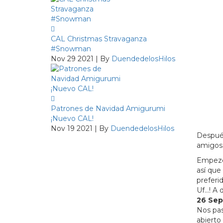
CAL Christmas Stravaganza
#Snowman
Nov 29 2021 | By
DuendedelosHilos
Patrones de Navidad Amigurumi
¡Nuevo CAL!
Nov 19 2021 | By
DuendedelosHilos
Después
amigos
Empezó 
así que
preferi
Uf…! A 
26 Sep
Nos pas
abierto