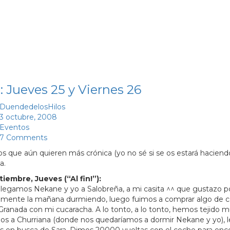
: Jueves 25 y Viernes 26
DuendedelosHilos
3 octubre, 2008
Eventos
7 Comments
los que aún quieren más crónica (yo no sé si se os estará hacie
a.
iembre, Jueves (“Al fin!”):
 llegamos Nekane y yo a Salobreña, a mi casita ^^ que gustazo
amente la mañana durmiendo, luego fuimos a comprar algo de c
 Granada con mi cucaracha. A lo tonto, a lo tonto, hemos tejido 
s a Churriana (donde nos quedaríamos a dormir Nekane y yo), 
s en busca de Sara. Dimos 20000 vueltas con el coche para enco