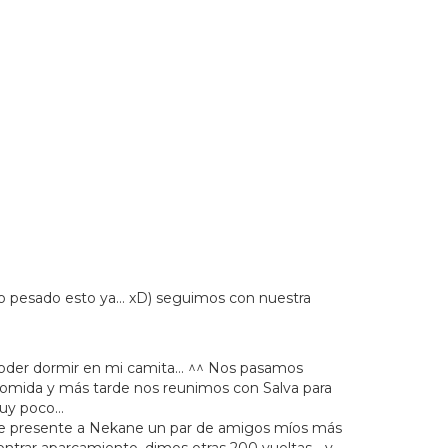
ndo pesado esto ya… xD) seguimos con nuestra
 poder dormir en mi camita… ^^ Nos pasamos
omida y más tarde nos reunimos con Salva para
muy poco…
le presente a Nekane un par de amigos míos más
ntrar aparcamiento, dimos otras 200 vueltas… y