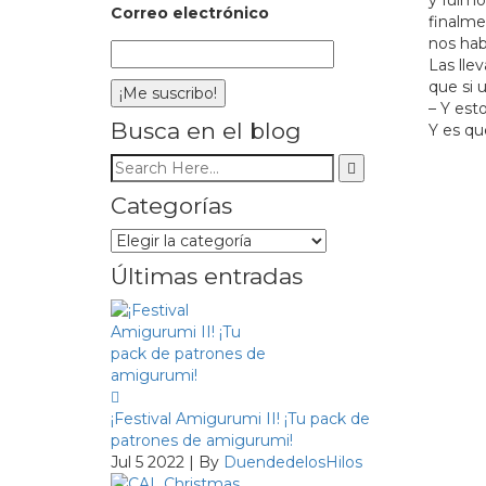
Correo electrónico
finalme
nos hab
Las lle
que si 
– Y est
Busca en el blog
Y es qu
Categorías
Categorías
Últimas entradas
¡Festival Amigurumi II! ¡Tu pack de
patrones de amigurumi!
Jul 5 2022 | By
DuendedelosHilos