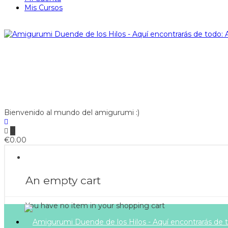
Mis Cursos
Bienvenido al mundo del amigurumi :)
0
€
0.00
An empty cart
You have no item in your shopping cart