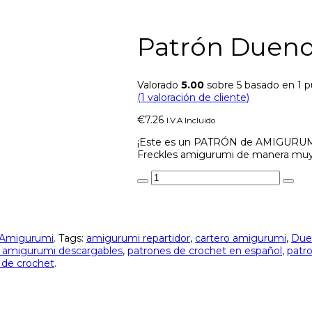
Patrón Duend
Valorado
5.00
sobre 5 basado en
1
p
(
1
valoración de cliente)
€
7.26
I.V.A Incluido
¡Este es un PATRÓN de AMIGURUMI! C
Freckles amigurumi de manera muy 
Amigurumi
.
Tags:
amigurumi repartidor
,
cartero amigurumi
,
Duen
 amigurumi descargables
,
patrones de crochet en español
,
patr
s de crochet
.