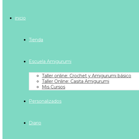
inicio
Tienda
Escuela Amigurumi
Taller online: Crochet y Amigurumi básico
Taller Online: Casita Amigurumi
Mis Cursos
Personalizados
Diario