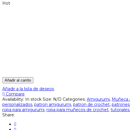
Hot
Añadir al carrito
Añadir a la lista de deseos
Compare
Availability:
In stock
Size:
N/D
Categories:
Amigurumi
,
Muñeca 
personalizados
,
patron amigurumi
,
patron de crochet
,
patrones
ropa para amigurumi
,
ropa para muñecos de crochet
,
tutoriale
Share: