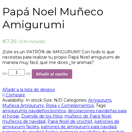
Papá Noel Muñeco
Amigurumi
€
7.26
I.V.A Incluido
¡Este es un PATRÓN de AMIGURUMI! Con todo lo que
necesitas para realizar tu propio Papá Noel amigurumi de
manera muy fácil, qué me dices ¿te animas?
Añadir al carrito
Añadir a la lista de deseos
Compare
Availability:
In stock
Size:
N/D
Categories:
Amigurumi
,
Muñeca Amigurumi
,
Ropa y Complementos
.
Tags:
amigurumis navideños bonitos
,
decoraciones navideñas para
el hogar
,
Duende de los Hilos
,
muñeco de Papá Noel
,
muñecos de navidad
,
Papá Noel de crochet
,
patrones de
amigurumi faciles
,
patrones de amigurumi para navidad
,
patrones de crochet faciles
,
patrones navideños de crochet
,