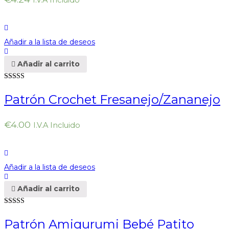
I.V.A Incluido
Añadir a la lista de deseos
Añadir al carrito
Valorado en
5.00
de 5
Patrón Crochet Fresanejo/Zananejo
€
4.00
I.V.A Incluido
Añadir a la lista de deseos
Añadir al carrito
Valorado en
5.00
de 5
Patrón Amigurumi Bebé Patito