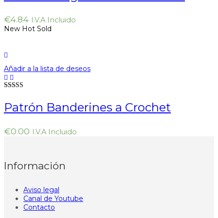
€
4.84
I.V.A Incluido
New
Hot
Sold
Añadir a la lista de deseos
Valorado en
5.00
de 5
Patrón Banderines a Crochet
€
0.00
I.V.A Incluido
Información
Aviso legal
Canal de Youtube
Contacto