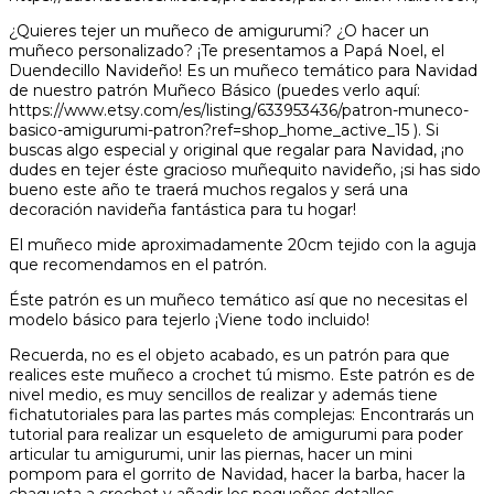
¿Quieres tejer un muñeco de amigurumi? ¿O hacer un
muñeco personalizado? ¡Te presentamos a Papá Noel, el
Duendecillo Navideño! Es un muñeco temático para Navidad
de nuestro patrón Muñeco Básico (puedes verlo aquí:
https://www.etsy.com/es/listing/633953436/patron-muneco-
basico-amigurumi-patron?ref=shop_home_active_15 ). Si
buscas algo especial y original que regalar para Navidad, ¡no
dudes en tejer éste gracioso muñequito navideño, ¡si has sido
bueno este año te traerá muchos regalos y será una
decoración navideña fantástica para tu hogar!
El muñeco mide aproximadamente 20cm tejido con la aguja
que recomendamos en el patrón.
Éste patrón es un muñeco temático así que no necesitas el
modelo básico para tejerlo ¡Viene todo incluido!
Recuerda, no es el objeto acabado, es un patrón para que
realices este muñeco a crochet tú mismo. Este patrón es de
nivel medio, es muy sencillos de realizar y además tiene
fichatutoriales para las partes más complejas: Encontrarás un
tutorial para realizar un esqueleto de amigurumi para poder
articular tu amigurumi, unir las piernas, hacer un mini
pompom para el gorrito de Navidad, hacer la barba, hacer la