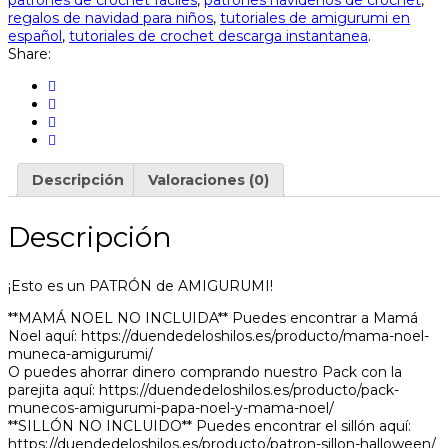
regalos de navidad para niños
,
tutoriales de amigurumi en
español
,
tutoriales de crochet descarga instantanea
.
Share:
Descripción
Valoraciones (0)
Descripción
¡Esto es un PATRÓN de AMIGURUMI!
**MAMÁ NOEL NO INCLUIDA** Puedes encontrar a Mamá
Noel aquí: https://duendedeloshilos.es/producto/mama-noel-
muneca-amigurumi/
O puedes ahorrar dinero comprando nuestro Pack con la
parejita aquí: https://duendedeloshilos.es/producto/pack-
munecos-amigurumi-papa-noel-y-mama-noel/
**SILLÓN NO INCLUIDO** Puedes encontrar el sillón aquí:
https://duendedeloshilos.es/producto/patron-sillon-halloween/