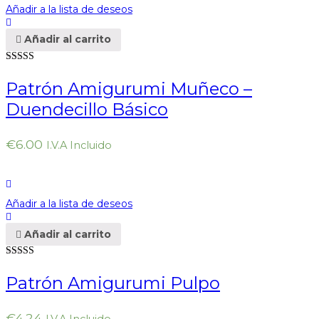
Añadir a la lista de deseos
Añadir al carrito
Valorado en
5.00
de 5
Patrón Amigurumi Muñeco –
Duendecillo Básico
€
6.00
I.V.A Incluido
Añadir a la lista de deseos
Añadir al carrito
Valorado en
5.00
de 5
Patrón Amigurumi Pulpo
€
4.24