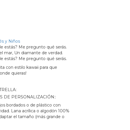
s y Niños
de estás? Me pregunto qué serás.
n el mar, Un diamante de verdad.
de estás? Me pregunto qué serás.
ita con estilo kawaii para que
donde quieras!
TRELLA:
S DE PERSONALIZACIÓN::
jos bordados o de plástico con
ridad. Lana acrílica o algodón 100%
adaptar el tamaño (más grande o