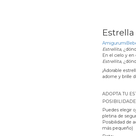
Estrella
Amigurumi
Bebé
Estrellita
, ¿dón
En el cielo y e
Estrellita
, ¿dón
¡Adorable estrell
adorne y brille 
ADOPTA TU ES
POSIBILIDADE
Puedes elegir o
pletina de segu
Posibilidad de 
más pequeño)