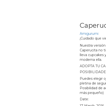
Caperuc
Amigurumi
¡Cuidado que vie
Nuestra versión
Caperucita no ti
lleva cupcakes
moderna ella.
ADOPTA TU CA
POSIBILIDADE
Puedes elegir o
pletina de segu
Posibilidad de 
más pequeño)
Date:
17 March, 2016