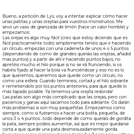
Bueno, a petición de Lys, voy a intentar explicar cómo hacer
unas patitas y unas orejitas para vuestros monstruitos. Me
sirvo un vaso de granizada de limón (hace un calor horrible) y
empezamos:
Las orejas es algo muy fácil (creo que estoy diciendo que es
fácil practicamente todo) simplemente tenéis que ir haciendo
un círculo, empezáis con una cadeneta de unos 4 o 5 puntos
(dependiendo de como de grandes queráis las orejitas, añadid
mas puntos) y a partir de ahí ir haciendo puntos bajos, no
apretéis mucho el hilo porque si no se irá frunciendo, si os
habéis fijado al hacer la bola va frunciéndose y eso no es lo
que queremos, queremos que quede como un círculo, no
como una esfera. Cuando termineis, cortad y el hilo sobrante
ir remetiendolo por los puntos anteriores, para que quede lo
más tapado posible. Ya tenemos una orejita redonda!
Las patas son algo más complicado que las orejas, pero con
paciencia y ganas aquí sacamos todo para adelante. Os darán
más problemas si son muy pequeñitas. Empezamos como
siempre, como si fuéramos a hacer una bolita, pequeña, de
unos 3 o 4 puntos…todo depende de como queráis de gordita
la pata, siempre podeis aumentar, así que es mejor quedarse
corta a que quede una pata desmesuradamente gorda.