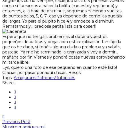
Seguimos como siempre, haciendo las 2 o 3 primeras vueltas
como si fueramos a hacer la bolita (me estoy repitiendo) y
entonces, a la hora de disminuir, seguimos haciendo vueltas
de puntos bajos, 5, 6, 7…eso ya depende de como las queráis
de largas. Yo para el pulpito hice 4 y empece a disminuir.
Rematamos y… preciosa patita lista para coser!!
Espero que no tengáis problemas al dotar a vuestros
pequeños de patitas y orejas con esta explicación tan rápida
que os he dado, si tenéis alguna duda o problema ya sabéis,
postead. Ya me he terminado la granizada y voy a dormir…
mañana por fin Viernes y pondré cosas nuevas aprovechando
mi tarde libre.
Lys, quiero una foto de ese pequeño en cuanto esté listo!
Gracias por pasar por aquí chicas. Besos!
Tags :
Amigurumi
Patrones/Tutoriales
Share:
Previous Post
Mi primer amigurumi