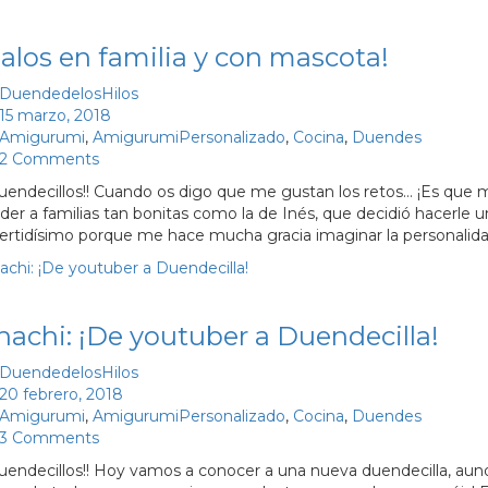
alos en familia y con mascota!
DuendedelosHilos
15 marzo, 2018
Amigurumi
,
AmigurumiPersonalizado
,
Cocina
,
Duendes
2 Comments
duendecillos!! Cuando os digo que me gustan los retos… ¡Es que
der a familias tan bonitas como la de Inés, que decidió hacerle u
vertidísimo porque me hace mucha gracia imaginar la personali
hachi: ¡De youtuber a Duendecilla!
DuendedelosHilos
20 febrero, 2018
Amigurumi
,
AmigurumiPersonalizado
,
Cocina
,
Duendes
3 Comments
duendecillos!! Hoy vamos a conocer a una nueva duendecilla, aun