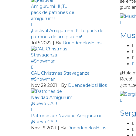
se ente
¡puro a
¡Festival Amigurumi II! ¡Tu pack de
Mush
patrones de amigurumi!
Jul 5 2022 | By
DuendedelosHilos
¡¡Hola 
CAL Christmas Stravaganza
Reco! –
#Snowman
¿con…so
Nov 29 2021 | By
DuendedelosHilos
Serg
Patrones de Navidad Amigurumi
¡Nuevo CAL!
Nov 19 2021 | By
DuendedelosHilos