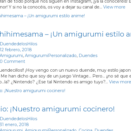
ran de todo porque nos siguen en Instagram, ¡ya la conoceréis! E
mor! Y si no la conocéis, os voy a dejar su canal de…
View more
ihimesama – ¡Un amigurumi estilo a
DuendedelosHilos
12 febrero, 2018
Amigurumi
,
AmigurumiPersonalizado
,
Duendes
0 Comment
duendecillos!! ¡Hoy vengo con un nuevo duende, muy estilo japoné
 Me han dicho que soy de un juego Vintage… Pero… ¡¡no sé que 
…la? ¿Nintendo? ¿Ese tal Nintendo es amigo tuyo?…
View mor
io: ¡Nuestro amigurumi cocinero!
DuendedelosHilos
31 enero, 2018
Amigurumi
,
AmigurumiPersonalizado
,
Cocina
,
Duendes