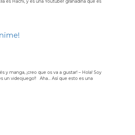
lla es Hachi, y es una Youtuber granadina que es
nime!
s y manga, ¡creo que os va a gustar! – Hola! Soy
es un videojuego!! Aha… Así que esto es una
e