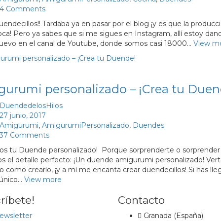
4 Comments
duendecillos!! Tardaba ya en pasar por el blog ¡y es que la produ
ca! Pero ya sabes que si me sigues en Instagram, allí estoy dand
uevo en el canal de Youtube, donde somos casi 18000…
View m
urumi personalizado – ¡Crea tu Duen
DuendedelosHilos
27 junio, 2017
Amigurumi
,
AmigurumiPersonalizado
,
Duendes
37 Comments
s tu Duende personalizado! Porque sorprenderte o sorprender a 
 el detalle perfecto: ¡Un duende amigurumi personalizado! Verte
do como crearlo, ¡y a mí me encanta crear duendecillos! Si has l
 único…
View more
ríbete!
Contacto
ewsletter
Granada (España).