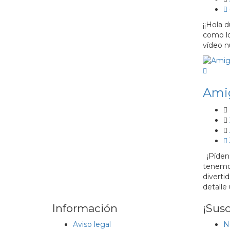
¡¡Hola 
como lo
vídeo n
Amig
¡Pídeno
tenemos
diverti
detalle
Información
¡Susc
Aviso legal
N