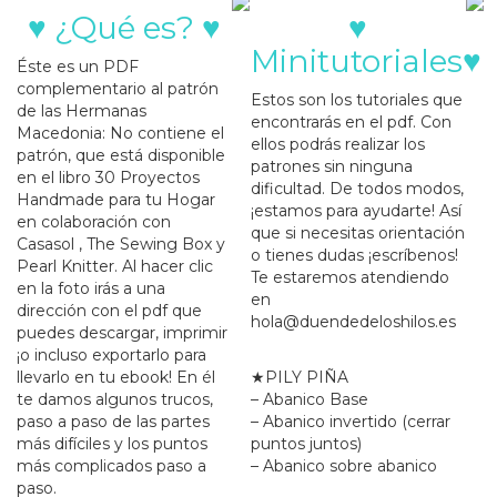
♥ ¿Qué es? ♥
♥
Minitutoriales♥
Éste es un PDF
complementario al patrón
Estos son los tutoriales que
de las Hermanas
encontrarás en el pdf. Con
Macedonia: No contiene el
ellos podrás realizar los
patrón, que está disponible
patrones sin ninguna
en el libro 30 Proyectos
dificultad. De todos modos,
Handmade para tu Hogar
¡estamos para ayudarte! Así
en colaboración con
que si necesitas orientación
Casasol , The Sewing Box y
o tienes dudas ¡escríbenos!
Pearl Knitter. Al hacer clic
Te estaremos atendiendo
en la foto irás a una
en
dirección con el pdf que
hola@duendedeloshilos.es
puedes descargar, imprimir
¡o incluso exportarlo para
llevarlo en tu ebook! En él
★PILY PIÑA
te damos algunos trucos,
– Abanico Base
paso a paso de las partes
– Abanico invertido (cerrar
más difíciles y los puntos
puntos juntos)
más complicados paso a
– Abanico sobre abanico
paso.