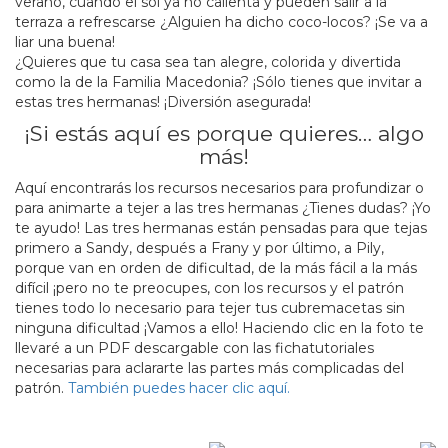
verano, cuando el sol ya no calienta y pueden salir a la
terraza a refrescarse ¿Alguien ha dicho coco-locos? ¡Se va a
liar una buena!
¿Quieres que tu casa sea tan alegre, colorida y divertida
como la de la Familia Macedonia? ¡Sólo tienes que invitar a
estas tres hermanas! ¡Diversión asegurada!
¡Si estás aquí es porque quieres… algo
más!
Aquí encontrarás los recursos necesarios para profundizar o
para animarte a tejer a las tres hermanas ¿Tienes dudas? ¡Yo
te ayudo! Las tres hermanas están pensadas para que tejas
primero a Sandy, después a Frany y por último, a Pily,
porque van en orden de dificultad, de la más fácil a la más
difícil ¡pero no te preocupes, con los recursos y el patrón
tienes todo lo necesario para tejer tus cubremacetas sin
ninguna dificultad ¡Vamos a ello! Haciendo clic en la foto te
llevaré a un PDF descargable con las fichatutoriales
necesarias para aclararte las partes más complicadas del
patrón.
También puedes hacer clic aquí.